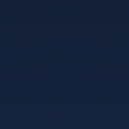
二、运动装备革命推动体育赛事