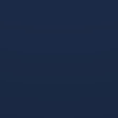
科技与体育的深度融合，推动了运动装备的革命，
不仅提升了运动表现，还丰富了观众体验。智能装
备、数据分析、虚拟现实等科技手段为体育产业注
入了新的活力，推动着体育赛事和运动体验向着更
智能、更个性化的方向发展。无论是专业运动员还
是普通运动爱好者，都将受益于这一波装备革命，
享受科技带来的便捷与高效。
对于未来的体育产业，科技无疑将是引领变革的核
心力量。无论是赛事竞猜、装备创新，还是体育商
业化，科技都将为体育产业带来更多的可能性。作
为体育爱好者，掌握这些科技变化和趋势，积极参
与到体育产业的变革中，无疑是拥抱未来的关键一