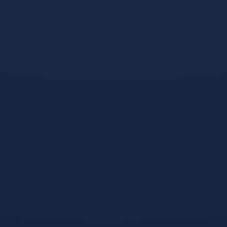
步。
想要了解更多关于体育赛事及竞猜服务的相关信
息，欢迎访问九游体育官方网站，体验科技与体育
结合带来的全新服务体验。
下一篇
开云·体育官网APP下载-_科技体验赛：AR增强现实带来的沉浸式体验_，ar互动科技体验馆
相关推荐