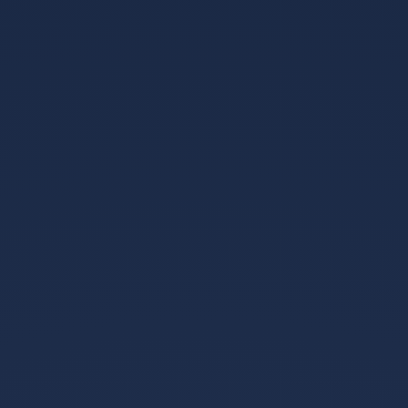
例如，智能跑步鞋和手环等产品能够精准监测运动
者的运动轨迹、步态分析和卡路里消耗，帮助用户
了解自己的运动情况，进而调整运动计划，避免过
度训练或不当运动导致的伤害。借助这些数据，用
户不仅能享受到高效的运动训练，还能在运动过程
中逐步优化自己的表现，达到更好的健康效果。
对于热衷于体育赛事竞猜的用户，科技也为他
开云
官网-凯尔特人队新援表现抢眼，争夺联盟前列
们
提供了更加便捷和精准的分析工具。通过大数据分
析和人工智能技术，九游体育等平台为用户提供了
更加详细的赛事数据和预测模型，帮助用户做出更
具科学依据的竞猜决策。