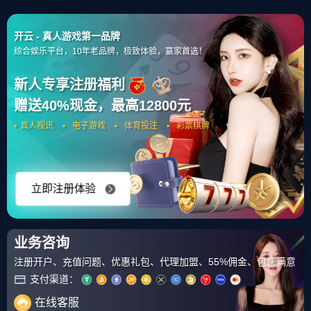
首页
体育资讯
>
开云娱乐-_科技+体育：装备革
命引领未来运动新潮流_，装备
器材革新
2025-10-21 11:16:08
体育资讯
567℃
0
科技+体育：装备革命引领未来