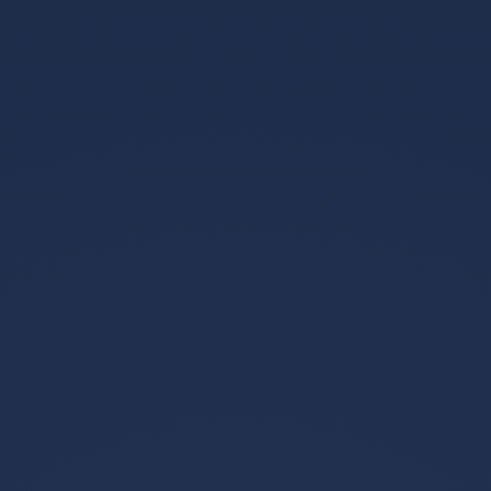
四、数据驱动体育产业：科技与
商业化的深度融合
科技不仅对运动员和观众产生影响，它还推动了体
育产业的商业化和数字化转型。体育数据分析是现
代体育产业中一个日益重要的领域，能够通过对大
量数据的分析，帮助体育机构、俱乐部及品牌商在
竞技表现、市场营销和粉丝互动等方面实现精准决
策。
例如，足球俱乐部如今广泛使用数据分析技术来评
估球员的状态和表现。通过对比赛中的传球成功
率、跑动距离等数据进行深入分析，俱乐部不仅能
够优化战术安排，还能帮助球员在训练中更加科学
地进行自我提升。类似的技术也广泛应用于篮球、