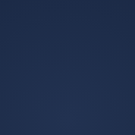
在CBA这个充满对抗的联赛中，球员的体能消耗是不可忽视的问题，拥有一支
骏飞、周鹏等人不仅能够在比赛中分担主力球员的压力，还能在关键时刻贡献出
了阵脚；而徐杰作为一名年轻后卫，凭借着犀利的突破和出色的传球视野，常常
东宏远在漫长的赛季中始终能保持强大的竞争力，不容易因为主力球员的伤病或