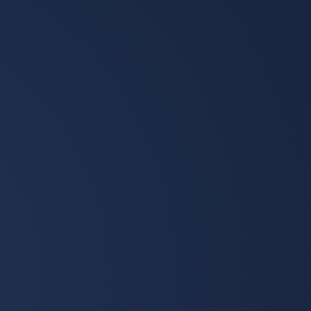
深度强大
色的表
在替补出
疲劳而掉