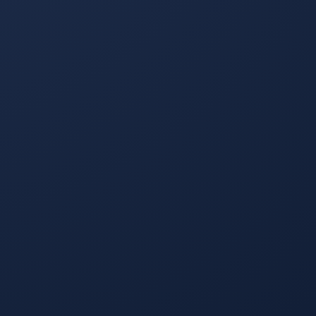
表现出
得他们的
术安排以
强队的对
球迷提供
竞猜，九游