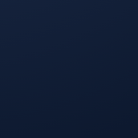
下一篇
开云备用-中国篮球支持退役球员转型教练管理岗位，中国篮球教练工资排行榜
开云体育开云-赛尔·阿尔斯塔：通过领导力和防守天赋，带领南非队保持强大竞争力