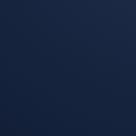
教练团队的调整能力，是广东能够在CBA联赛中长时间处于领先地
五、赛季数据分析：广东为何能够稳居榜首
从数据角度来看，广东宏远能够稳居榜首的原因也非常明确。根据
色。特别是在防守端，广东的场均失分数位居联赛前列，这意味着
广东宏远的球员效率值（PER）也普遍较高，尤其是核心球员的综
进攻端表现非常均衡，不依赖单一得分点，这种全队皆能得分的模式
结论：广东宏远的成功与未来挑战
总结来看，广东宏远稳居CBA常规赛榜首的原因是多方面的。球队
及强大的数据支撑，都是其成功的重要因素。广东宏远不仅在攻防
随着其他强队逐步崛起，广东宏远在季后赛中的挑战也将加剧。球
抗中，如何避免伤病和保持球员的体能将是接下来赛季的关键。
对于广大体育爱好者和CBA球迷来说，关注广东宏远的表现和后续
了专业的赛事数据和赛事竞猜服务，帮助用户更好地了解和参与CB
无论你
爱游戏在线登录入口-毕尔巴鄂主帅调兵遣将成功，球队重回
体育都能为你提供最新、最全的赛事资讯与服务，让每一场比赛都