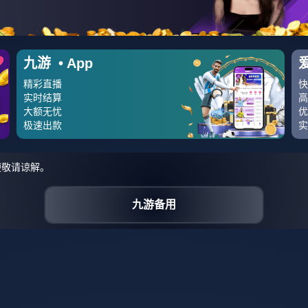
的个人能力非常出色，尤其是核心球员如易建联、胡明轩、赵睿等都在多个赛季
既注重防守又不乏进攻火力的平衡打法。广东的防守体系非常坚固，特别是在防
据主动。球队的战术纪律性也非常强，教练团队能够在关键时刻做出正确的调整
队在全员协作方面的高度默契。易建联作为广东的绝对领袖，虽然年龄增大，但
端的支配力，易建联始终是广东宏远不可或缺的灵魂人物。
重要得分点和防守利器。两人在外线的投射能力和控球的稳定性大大提升了广东
如，赵睿在本赛季多场比赛中，凭借着敏锐的抢断和快攻得分能力，帮助球队在
战术体系下的良好配合。球员们在场上彼此配合默契，展现出极高的团队篮球水