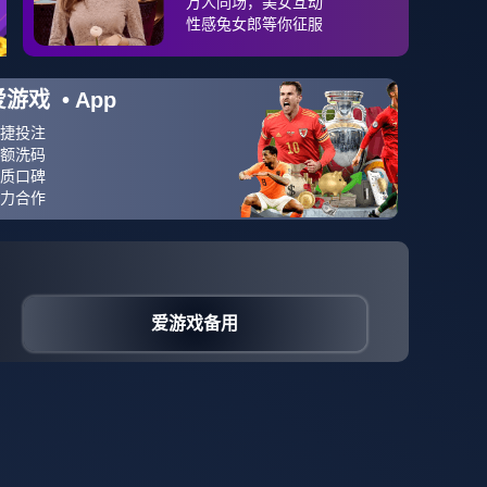
中保持着
开云娱乐官网-_科技创新大赛：
虚拟人物与真实选手的对决_，
虚拟现实技能大赛
2025-10-21
0
守篮板和
，避免陷
开云电竞登录入口-_科技创新引
领：智能检测设备助力训练提升
_，智能检测工作原理
2025-10-21
0
依然能在
热门文章
宏远的进
开云电竞登录入口-_科技创新引
关键时刻保
领：智能检测设备助力训练提升
_，智能检测工作原理
2025-10-21
620
平，充分
开云网址-_科学运动训练：个性
化方案新突破_，科学锻炼方案
要素
2025-10-21
583
开云竞猜官网-“未来已来：电动