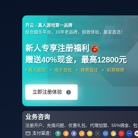
首页
>
电竞资讯
开云官网登录-CBA常规赛收官广东稳居
2026-02-01 17:10:13
电竞资讯
181℃
0
CBA常规赛收官：广东稳居榜首，背后是
爱游
戏-巴萨中场节奏掌控，稳步向冠赛目标迈进
成
随着2025年CBA常规赛的落幕，广东宏远再次以稳定的表现稳居
化，广东宏远依旧展现出了其强大的实力和团队协作能力。是什么
队能够稳居榜首的背后原因，并探讨CBA联赛中其他强队的追赶态
一、广东宏远的稳定性：一支成熟的球队体系
广东宏远能够长期保持在CBA的顶端，最显著的特点便是其稳定性